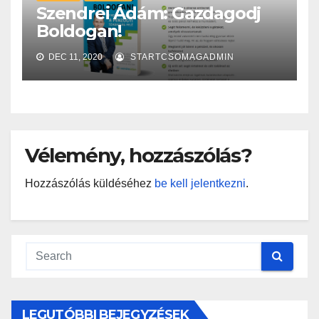
Szendrei Ádám: Gazdagodj
Boldogan!
DEC 11, 2020
STARTCSOMAGADMIN
Vélemény, hozzászólás?
Hozzászólás küldéséhez
be kell jelentkezni
.
LEGUTÓBBI BEJEGYZÉSEK