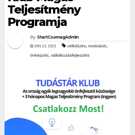
Teljesítmény
Programja
By
StartCsomagAdmin
,
,
célkitűzés
motiváció
JAN 13, 2021
,
önképzés
vállalkozásfejlesztés