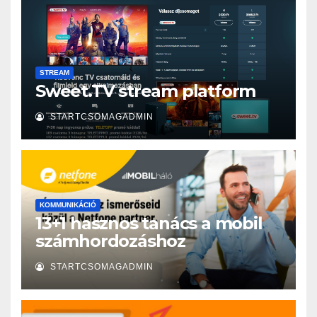
STREAM
Sweet.TV stream platform
STARTCSOMAGADMIN
KOMMUNIKÁCIÓ
13+1 hasznos tanács a mobil
számhordozáshoz
STARTCSOMAGADMIN