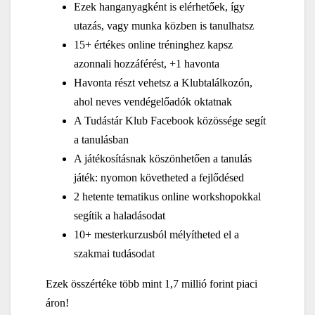
Ezek hanganyagként is elérhetőek, így
utazás, vagy munka közben is tanulhatsz
15+ értékes online tréninghez kapsz
azonnali hozzáférést, +1 havonta
Havonta részt vehetsz a Klubtalálkozón,
ahol neves vendégelőadók oktatnak
A Tudástár Klub Facebook közössége segít
a tanulásban
A játékosításnak köszönhetően a tanulás
játék: nyomon követheted a fejlődésed
2 hetente tematikus online workshopokkal
segítik a haladásodat
10+ mesterkurzusból mélyítheted el a
szakmai tudásodat
Ezek összértéke több mint 1,7 millió forint piaci
áron!