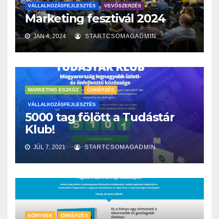
VÁLLALKOZÁSFEJLESZTÉS
VEVŐSZERZÉS
Marketing fesztivál 2024
JAN 4, 2024
STARTCSOMAGADMIN
MARKETING ESZKÖZ
ÖNKÉPZÉS
VÁLLALKOZÁSFEJLESZTÉS
5000 tag fölött a Tudástár
Klub!
JÚL 7, 2021
STARTCSOMAGADMIN
KÖNYVEK
ÖNKÉPZÉS