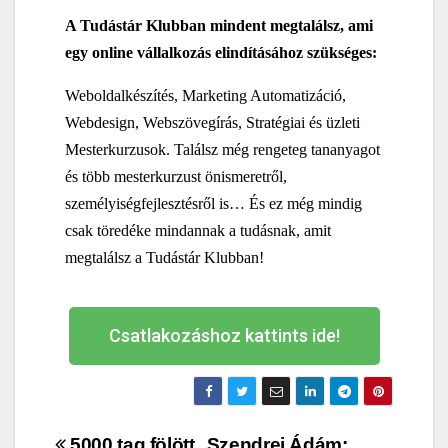
A Tudástár Klubban mindent megtalálsz, ami
egy online vállalkozás elindításához szükséges:
Weboldalkészítés, Marketing Automatizáció,
Webdesign, Webszövegírás, Stratégiai és üzleti
Mesterkurzusok. Találsz még rengeteg tananyagot
és több mesterkurzust önismeretről,
személyiségfejlesztésről is… És ez még mindig
csak töredéke mindannak a tudásnak, amit
megtalálsz a Tudástár Klubban!
Csatlakozáshoz kattints ide!
5000 tag fölött
Szendrei Ádám: