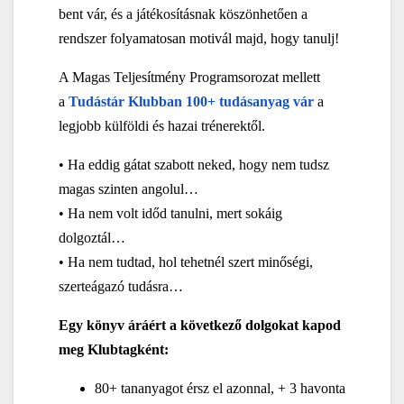
bent vár, és a játékosításnak köszönhetően a
rendszer folyamatosan motivál majd, hogy tanulj!
A Magas Teljesítmény Programsorozat mellett
a
Tudástár Klubban 100+ tudásanyag vár
a
legjobb külföldi és hazai trénerektől.
• Ha eddig gátat szabott neked, hogy nem tudsz
magas szinten angolul…
• Ha nem volt időd tanulni, mert sokáig
dolgoztál…
• Ha nem tudtad, hol tehetnél szert minőségi,
szerteágazó tudásra…
Egy könyv áráért a következő dolgokat kapod
meg Klubtagként:
80+ tananyagot érsz el azonnal, + 3 havonta