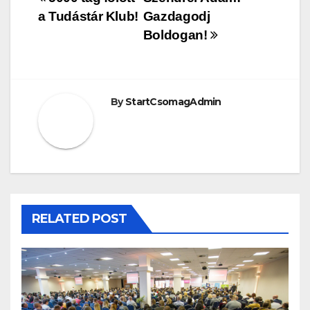
a Tudástár Klub!
Gazdagodj
Boldogan!
By
StartCsomagAdmin
RELATED POST