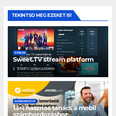
TEKINTSD MEG EZEKET IS!
STREAM
Sweet.TV stream platform
STARTCSOMAGADMIN
KOMMUNIKÁCIÓ
13+1 hasznos tanács a mobil
számhordozáshoz