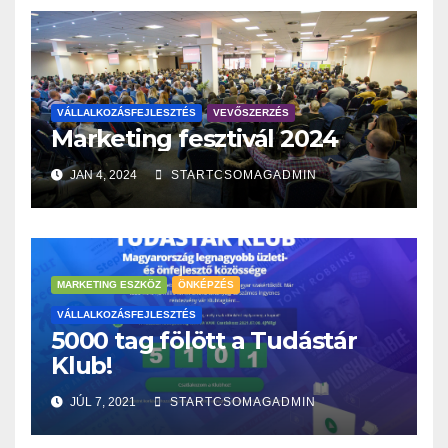
VÁLLALKOZÁSFEJLESZTÉS
VEVŐSZERZÉS
Marketing fesztivál 2024
JAN 4, 2024
STARTCSOMAGADMIN
MARKETING ESZKÖZ
ÖNKÉPZÉS
VÁLLALKOZÁSFEJLESZTÉS
5000 tag fölött a Tudástár
Klub!
JÚL 7, 2021
STARTCSOMAGADMIN