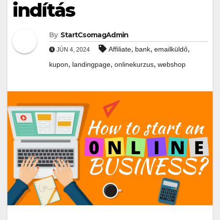
indítás
By
StartCsomagAdmin
,
,
,
Affiliate
bank
emailküldő
JÚN 4, 2024
,
,
,
kupon
landingpage
onlinekurzus
webshop