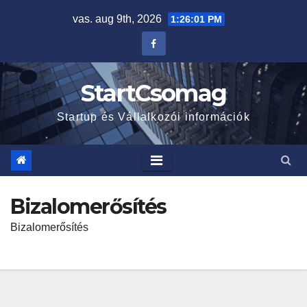
Skip
vas. aug 9th, 2026
1:26:02 PM
to
content
StartCsomag
Startup és Vállalkozói információk
Bizalomerősítés
Bizalomerősítés