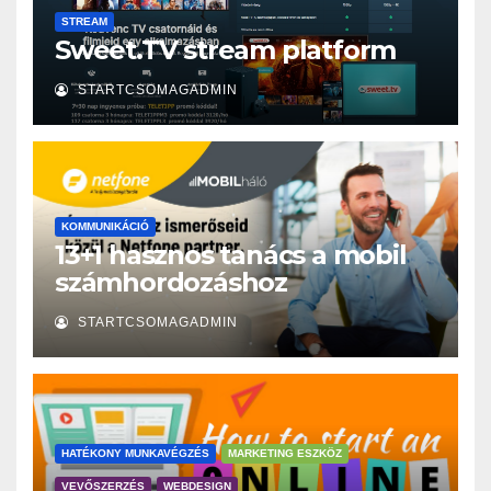
STREAM
Sweet.TV stream platform
STARTCSOMAGADMIN
KOMMUNIKÁCIÓ
13+1 hasznos tanács a mobil
számhordozáshoz
STARTCSOMAGADMIN
HATÉKONY MUNKAVÉGZÉS
MARKETING ESZKÖZ
VEVŐSZERZÉS
WEBDESIGN