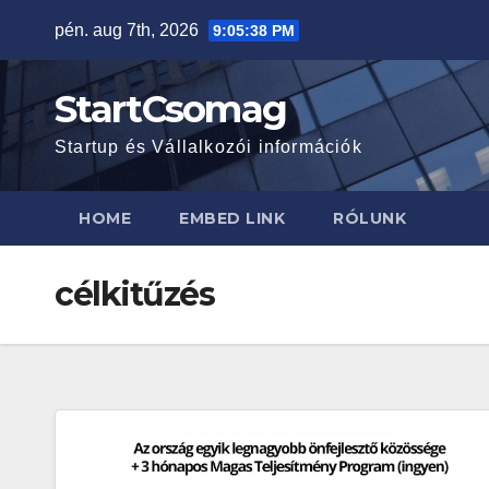
Skip
pén. aug 7th, 2026
9:05:39 PM
to
content
StartCsomag
Startup és Vállalkozói információk
HOME
EMBED LINK
RÓLUNK
célkitűzés