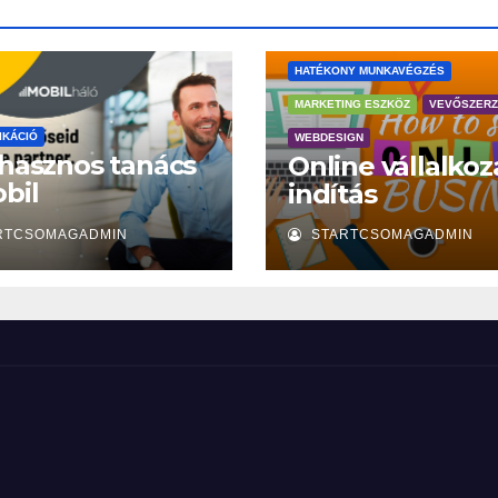
HATÉKONY MUNKAVÉGZÉS
MARKETING ESZKÖZ
VEVŐSZER
IKÁCIÓ
WEBDESIGN
 hasznos tanács
Online vállalkoz
bil
indítás
mhordozáshoz
RTCSOMAGADMIN
STARTCSOMAGADMIN