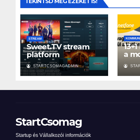
TEKINTSD MEG EZEKET IS!
KOMMUN
STREAM
13+1
Sweet.TV stream
a mo
platform
szá
STARTCSOMAGADMIN
STA
StartCsomag
Startup és Vállalkozói információk