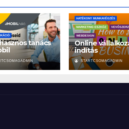
HATÉKONY MUNKAVÉGZÉS
MARKETING ESZKÖZ
VEVŐSZER
IKÁCIÓ
WEBDESIGN
 hasznos tanács
Online vállalkoz
bil
indítás
mhordozáshoz
RTCSOMAGADMIN
STARTCSOMAGADMIN