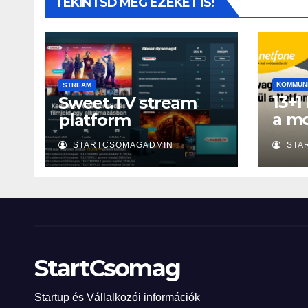
TEKINTSD MEG EZEKET IS!
KOMMUN
STREAM
13+1
Sweet.TV stream
a mo
platform
szá
STARTCSOMAGADMIN
STA
StartCsomag
Startup és Vállalkozói információk