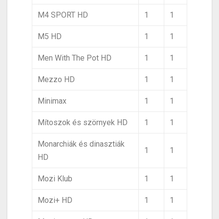
M4 SPORT HD
1
1
M5 HD
1
1
Men With The Pot HD
1
1
Mezzo HD
1
1
Minimax
1
1
Mítoszok és szörnyek HD
1
1
Monarchiák és dinasztiák
1
1
HD
Mozi Klub
1
1
Mozi+ HD
1
1