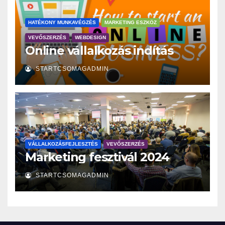
HATÉKONY MUNKAVÉGZÉS
MARKETING ESZKÖZ
VEVŐSZERZÉS
WEBDESIGN
Online vállalkozás indítás
STARTCSOMAGADMIN
VÁLLALKOZÁSFEJLESZTÉS
VEVŐSZERZÉS
Marketing fesztivál 2024
STARTCSOMAGADMIN