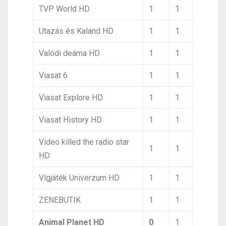
TVP World HD
1
1
Utazás és Kaland HD
1
1
Valódi deáma HD
1
1
Viasat 6
1
1
Viasat Explore HD
1
1
Viasat History HD
1
1
Video killed the radio star
1
1
HD
Vígjáték Univerzum HD
1
1
ZENEBUTIK
1
1
Animal Planet HD
0
1