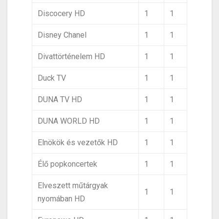
Discocery HD
1
1
Disney Chanel
1
1
Divattörténelem HD
1
1
Duck TV
1
1
DUNA TV HD
1
1
DUNA WORLD HD
1
1
Elnökök és vezetők HD
1
1
Élő popkoncertek
1
1
Elveszett műtárgyak
1
1
nyomában HD