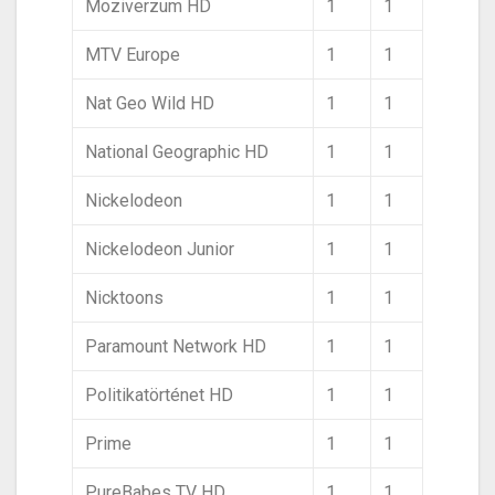
Moziverzum HD
1
1
MTV Europe
1
1
Nat Geo Wild HD
1
1
National Geographic HD
1
1
Nickelodeon
1
1
Nickelodeon Junior
1
1
Nicktoons
1
1
Paramount Network HD
1
1
Politikatörténet HD
1
1
Prime
1
1
PureBabes TV HD
1
1