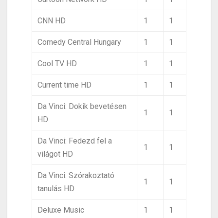
CNN HD
1
1
Comedy Central Hungary
1
1
Cool TV HD
1
1
Current time HD
1
1
Da Vinci: Dokik bevetésen
1
1
HD
Da Vinci: Fedezd fel a
1
1
világot HD
Da Vinci: Szórakoztató
1
1
tanulás HD
Deluxe Music
1
1