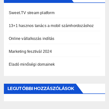
Sweet.TV stream platform
13+1 hasznos tanács a mobil számhordozáshoz
Online vállalkozás indítás
Marketing fesztivál 2024
Eladó minőségi domainek
LEGUTÓBBI HOZZÁSZÓLÁSOK