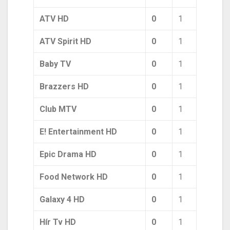
ATV HD
0
1
ATV Spirit HD
0
1
Baby TV
0
1
Brazzers HD
0
1
Club MTV
0
1
E! Entertainment HD
0
1
Epic Drama HD
0
1
Food Network HD
0
1
Galaxy 4 HD
0
1
Hír Tv HD
0
1