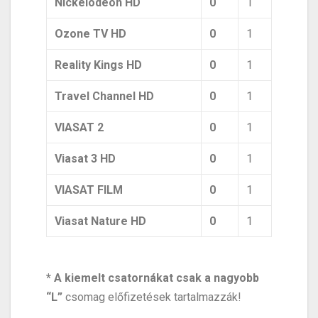
Nickelodeon HD
0
1
Ozone TV HD
0
1
Reality Kings HD
0
1
Travel Channel HD
0
1
VIASAT 2
0
1
Viasat 3 HD
0
1
VIASAT FILM
0
1
Viasat Nature HD
0
1
* A kiemelt csatornákat csak a nagyobb
“L”
csomag előfizetések tartalmazzák!