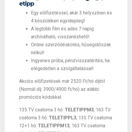
etipp
Egy előfizetéssel, akár 3 helyszínen és
4 készüléken egyidejüleg!
A legtöbb film és adás 7 napig
archíválható, visszanézhető!
Online szerződéskötés, hűségidőszak
nélkül!
Ingyenes próba, pénzvisszatérítés, ha
elégedetlen a szolgáltatással!
Akciós előfizetések már 2520 Ft/hó díjtól
(Normál díj: 3900/4900 ft/hó) az alábbi
promóciós kódokkal:
135 TV csatorna 3 hó:
TELETIPPM3
, 163 TV
csatorna 3 hó:
TELETIPPL3
, 135 TV csatorna
12+1 hó:
TELETIPPM13
, 163 TV csatorna