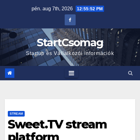
pén. aug 7th, 2026
12:55:54 PM
StartCsomag
Startup és Vállalkozói információk
STREAM
Sweet.TV stream
platform