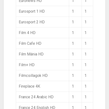
Euronews HD
1
1
Eurosport 1 HD
1
1
Eurosport 2 HD
1
1
Film 4 HD
1
1
Film Cafe HD
1
1
Film Mánia HD
1
1
Film+ HD
1
1
Filmcsillagok HD
1
1
Fireplace 4K
1
1
France 24 Arabic HD
1
1
France 24 English HD
1
1