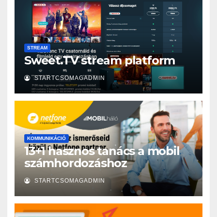
STREAM
Sweet.TV stream platform
STARTCSOMAGADMIN
KOMMUNIKÁCIÓ
13+1 hasznos tanács a mobil
számhordozáshoz
STARTCSOMAGADMIN