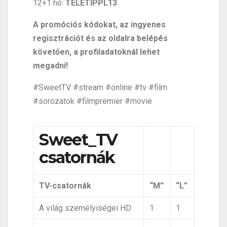
12+1 hó:
TELETIPPL13
A promóciós kódokat, az ingyenes
regisztrációt és az oldalra belépés
követően, a profiladatoknál lehet
megadni!
#SweetTV #stream #online #tv #film
#sorozatok #filmpremier #movie
Sweet_TV
csatornák
TV-csatornák
“M”
“L”
A világ személyiségei HD
1
1