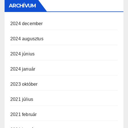
ARCHÍVUM
2024 december
2024 augusztus
2024 június
2024 január
2023 október
2021 július
2021 február