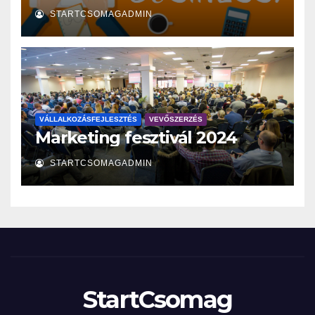
STARTCSOMAGADMIN
VÁLLALKOZÁSFEJLESZTÉS
VEVŐSZERZÉS
Marketing fesztivál 2024
STARTCSOMAGADMIN
StartCsomag