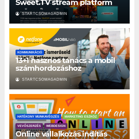
Sweet.TV stream platform
STARTCSOMAGADMIN
KOMMUNIKÁCIÓ
13+1 hasznos tanács a mobil
számhordozáshoz
STARTCSOMAGADMIN
HATÉKONY MUNKAVÉGZÉS
MARKETING ESZKÖZ
VEVŐSZERZÉS
WEBDESIGN
Online vállalkozás indítás