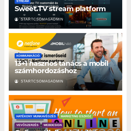
STREAM
Sweet.TV stream platform
STARTCSOMAGADMIN
KOMMUNIKÁCIÓ
13+1 hasznos tanács a mobil
számhordozáshoz
STARTCSOMAGADMIN
HATÉKONY MUNKAVÉGZÉS
MARKETING ESZKÖZ
VEVŐSZERZÉS
WEBDESIGN