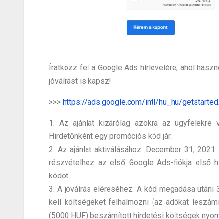
Íratkozz fel a Google Ads hírlevelére, ahol hasz
jóváírást is kapsz!
>>>
https://ads.google.com/intl/hu_hu/getstarted
1. Az ajánlat kizárólag azokra az ügyfelekre
Hirdetőnként egy promóciós kód jár.
2. Az ajánlat aktiválásához: December 31, 2021.
részvételhez az első Google Ads-fiókja első hi
kódot.
3. A jóváírás eléréséhez: A kód megadása utáni
kell költségeket felhalmozni (az adókat leszá
(5000 HUF) beszámított hirdetési költségek nyo