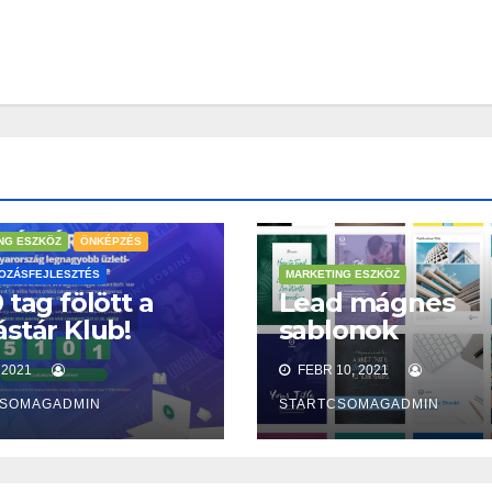
NG ESZKÖZ
ÖNKÉPZÉS
OZÁSFEJLESZTÉS
MARKETING ESZKÖZ
 tag fölött a
Lead mágnes
stár Klub!
sablonok
 2021
FEBR 10, 2021
CSOMAGADMIN
STARTCSOMAGADMIN