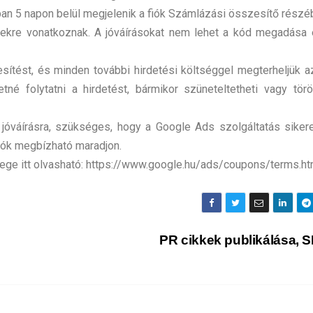
alában 5 napon belül megjelenik a fiók Számlázási összesítő részé
égekre vonatkoznak. A jóváírásokat nem lehet a kód megadása 
esítést, és minden további hirdetési költséggel megterheljük 
tné folytatni a hirdetést, bármikor szüneteltetheti vagy törö
 jóváírásra, szükséges, hogy a Google Ads szolgáltatás siker
iók megbízható maradjon.
vege itt olvasható: https://www.google.hu/ads/coupons/terms.ht
PR cikkek publikálása,