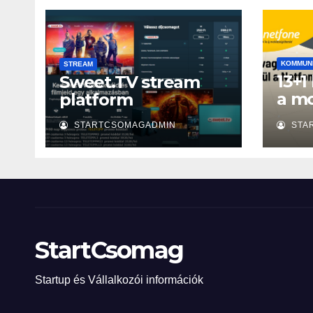
KOMMUN
STREAM
13+1
Sweet.TV stream
a mo
platform
szá
STARTCSOMAGADMIN
STA
StartCsomag
Startup és Vállalkozói információk