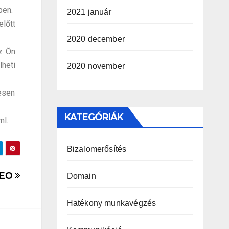
ben.
2021 január
előtt
2020 december
az Ön
lheti
2020 november
esen
KATEGÓRIÁK
ml.
Bizalomerősítés
 SEO
Domain
Hatékony munkavégzés