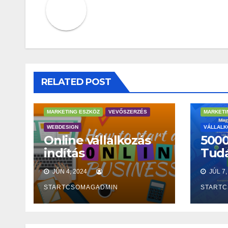
RELATED POST
HATÉKONY MUNKAVÉGZÉS
MARKETING ESZKÖZ
VEVŐSZERZÉS
MARKETI
WEBDESIGN
VÁLLALK
Online vállalkozás
5000
indítás
Tudá
JÚN 4, 2024
JÚL 7,
STARTCSOMAGADMIN
START