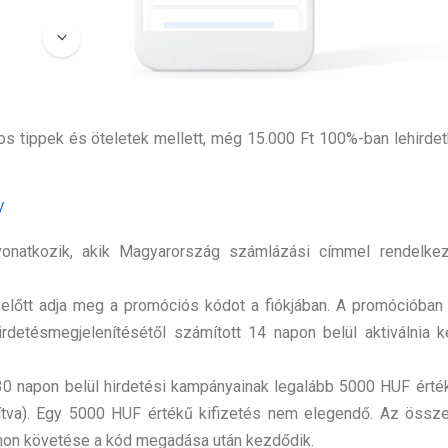
nos tippek és öteletek mellett, még 15.000 Ft 100%-ban lehirde
/
 vonatkozik, akik Magyarország számlázási címmel rendelkez
 előtt adja meg a promóciós kódot a fiókjában. A promócióban
rdetésmegjelenítésétől számított 14 napon belül aktiválnia ke
 30 napon belül hirdetési kampányainak legalább 5000 HUF érté
mítva). Egy 5000 HUF értékű kifizetés nem elegendő. Az össz
mon követése a kód megadása után kezdődik.