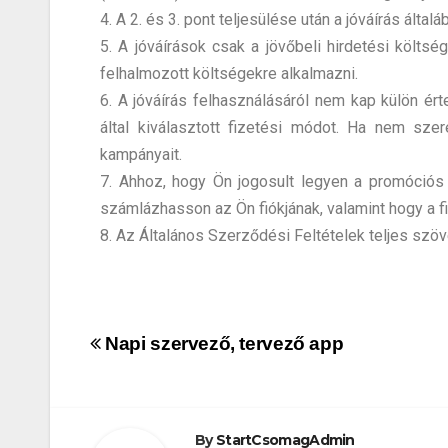
4. A 2. és 3. pont teljesülése után a jóváírás ált
5. A jóváírások csak a jövőbeli hirdetési költs
felhalmozott költségekre alkalmazni.
6. A jóváírás felhasználásáról nem kap külön ért
által kiválasztott fizetési módot. Ha nem szere
kampányait.
7. Ahhoz, hogy Ön jogosult legyen a promóciós
számlázhasson az Ön fiókjának, valamint hogy a f
8. Az Általános Szerződési Feltételek teljes szö
Napi szervező, tervező app
By
StartCsomagAdmin