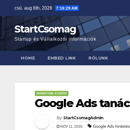
csü. aug 6th, 2026
7:16:29 AM
StartCsomag
Startup és Vállalkozói információk
HOME
EMBED LINK
RÓLUNK
MARKETING ESZKÖZ
Google Ads tanács
By
StartCsomagAdmin
Google Ads hirdetés
NOV 11, 2020