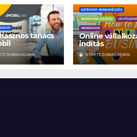
HATÉKONY MUNKAVÉGZÉS
MARKETING ESZKÖZ
VEVŐSZER
IKÁCIÓ
WEBDESIGN
 hasznos tanács
Online vállalkoz
bil
indítás
mhordozáshoz
RTCSOMAGADMIN
STARTCSOMAGADMIN