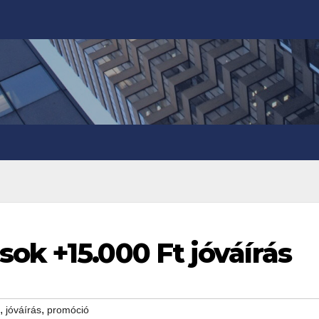
ok +15.000 Ft jóváírás
,
,
jóváírás
promóció