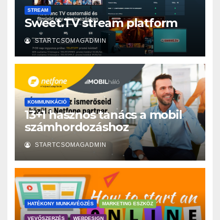
STREAM
Sweet.TV stream platform
STARTCSOMAGADMIN
KOMMUNIKÁCIÓ
13+1 hasznos tanács a mobil
számhordozáshoz
STARTCSOMAGADMIN
HATÉKONY MUNKAVÉGZÉS
MARKETING ESZKÖZ
VEVŐSZERZÉS
WEBDESIGN