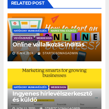
RELATED POST
HATÉKONY MUNKAVÉGZÉS
MARKETING ESZKÖZ
VEVŐSZERZÉS
WEBDESIGN
Online vállalkozás indítás
JÚN 4, 2024
STARTCSOMAGADMIN
HATÉKONY MUNKAVÉGZÉS
WEBDESIGN
Ingyenes hírlevélszerkesztő
és küldő
NOV 12, 2020
STARTCSOMAGADMIN