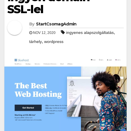
SSL-lel
By
StartCsomagAdmin
,
ingyenes alapszolgáltatás
NOV 12, 2020
,
tárhely
wordpress