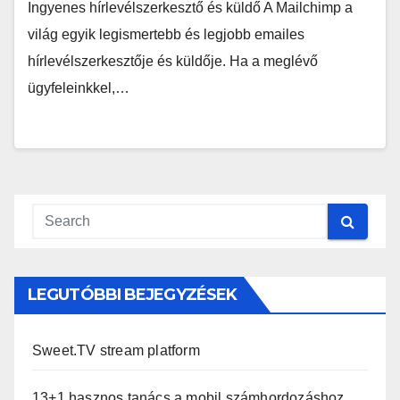
Ingyenes hírlevélszerkesztő és küldő A Mailchimp a
világ egyik legismertebb és legjobb emailes
hírlevélszerkesztője és küldője. Ha a meglévő
ügyfeleinkkel,…
LEGUTÓBBI BEJEGYZÉSEK
Sweet.TV stream platform
13+1 hasznos tanács a mobil számhordozáshoz