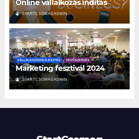
Online vállalkozás indítás
STARTCSOMAGADMIN
VÁLLALKOZÁSFEJLESZTÉS
VEVŐSZERZÉS
Marketing fesztivál 2024
STARTCSOMAGADMIN