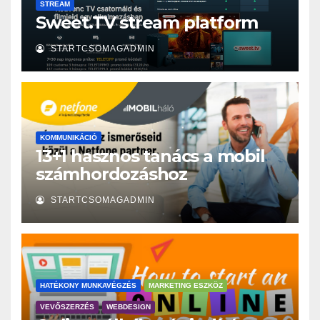
STREAM
Sweet.TV stream platform
STARTCSOMAGADMIN
KOMMUNIKÁCIÓ
13+1 hasznos tanács a mobil
számhordozáshoz
STARTCSOMAGADMIN
HATÉKONY MUNKAVÉGZÉS
MARKETING ESZKÖZ
VEVŐSZERZÉS
WEBDESIGN