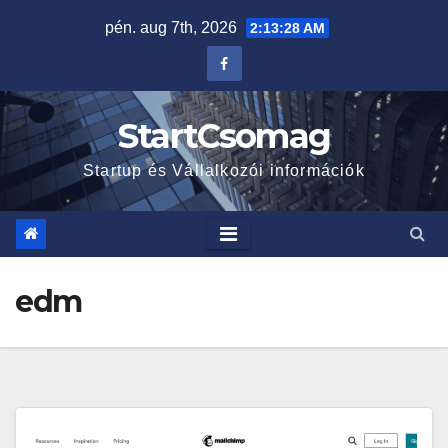
Skip
pén. aug 7th, 2026
2:13:29 AM
to
content
StartCsomag
Startup és Vállalkozói információk
edm